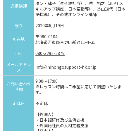
タン・律子（タイ語担当）、勝 裕之（JLPTス
連携講師
キルアップ講座、日本語指導）、谷山道代（日本
語指導）、その他オンライン講師
設立
2020年6月19日
〒080-0104
所在地
北海道河東郡音更町新通11-4-35
TEL
080-3292-2879
メールアドレ
info@nihongosupport-hk.or.jp
ス
9:00～17:00
お問い合わせ
※レッスン時間はご希望に応じて調整いたしま
時間
す。
定休日
不定休
【外国人】
・日本語研修及び生活支援
・外国籍社員の人材定着支援