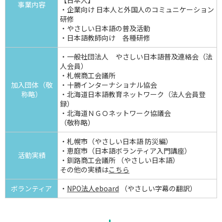
【日本人】
事業内容
・企業向け 日本人と外国人のコミュニケーション
研修
・やさしい日本語の普及活動
・日本語教師向け 各種研修
・一般社団法人 やさしい日本語普及連絡会（法
人会員）
・札幌商工会議所
加入団体（敬
・十勝インターナショナル協会
称略）
・北海道日本語教育ネットワーク（法人会員登
録）
・北海道ＮＧＯネットワーク協議会
（敬称略）
・札幌市（やさしい日本語 防災編）
・恵庭市（日本語ボランティア入門講座）
活動実績
・釧路商工会議所 （やさしい日本語）
その他の実績は
こちら
ボランティア
・
NPO法人eboard
（やさしい字幕の翻訳）